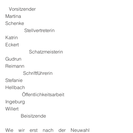
   Vorsitzender
Martina 
Schenke                                                       
                Stellvertreterin
Katrin 
Eckert                                                           
                    Schatzmeisterin
Gudrun 
Reimann                                                       
               Schriftführerin
Stefanie 
Hellbach                                                      
              Öffentlichkeitsarbeit
Ingeburg 
Willert                                                            
             Beisitzende
Wie wir erst nach der Neuwahl 